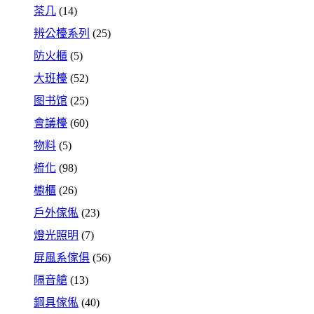
茶几
(14)
辨公檯系列
(25)
防火櫃
(5)
大班檯
(52)
图书馆
(25)
會議檯
(60)
物料
(5)
梳化
(98)
櫥櫃
(26)
戶外傢俬
(23)
燈光照明
(7)
屏風系傢俱
(56)
隔音艙
(13)
鋼具傢俬
(40)