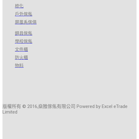
梳化
戶外傢俬
屏風系傢俱
鋼具傢俬
學校傢俬
文件櫃
防火櫃
物料
版權所有 © 2016,燊雅傢俬有限公司 Powered by Excel eTrade
Limited