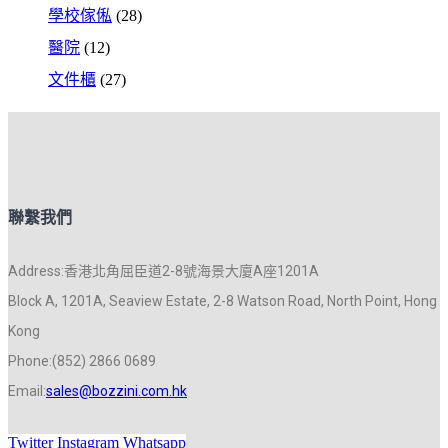
學校傢俬
(28)
醫院
(12)
文件櫃
(27)
聯繫我們
Address:香港北角屈臣道2-8號海景大廈A座1201A
Block A, 1201A, Seaview Estate, 2-8 Watson Road, North Point, Hong
Kong
Phone:(852) 2866 0689
Email:
sales@bozzini.com.hk
Twitter
Instagram
Whatsapp